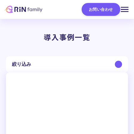
お問い合わせ
導入事例一覧
絞り込み
会社規模
All
〜50名
51〜100名
101〜300名
301〜1,000名
1,001名以上
職種
All
営業
マーケティング
人事・総務
CS・サポート
情報システム・IT
経営・企画
開発・エンジニア
コーポレート
使い方