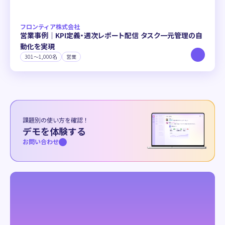
All
全社で使う
部署で使う
個人で使う
連携ツール
フロンティア株式会社
All
Slack
Google Workspace
Notion
Jira
営業事例｜KPI定義・週次レポート配信 タスク一元管理の自
動化を実現
BigQuery
HubSpot
Backlog
MoneyForward
301〜1,000名
営業
その他
課題別の使い方を確認！
デモを体験する
お問い合わせ