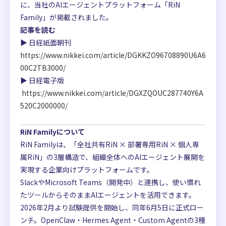
に、当社のAIエージェントプラットフォーム「RiN
Family」が掲載されました。
記事を読む
▶ 日経紙面朝刊
https://www.nikkei.com/article/DGKKZO96708890U6A6
00C2TB3000/
▶ 日経電子版
https://www.nikkei.com/article/DGXZQOUC287740Y6A
520C2000000/
RiN Familyについて
RiN Familyは、「全社共有RiN × 部署専用RiN × 個人専
属RiN」の3層構造で、組織全体へのAIエージェント展開を
実現する企業向けプラットフォームです。
SlackやMicrosoft Teams（開発中）と連携し、使い慣れ
たツールからそのままAIエージェントを活用できます。
2026年2月より試験提供を開始し、同年6月5日に正式ロー
ンチ。OpenClaw・Hermes Agent・Custom Agentの3種