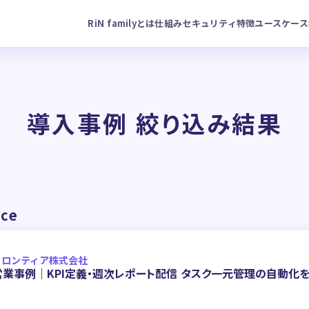
RiN familyとは
仕組み
セキュリティ
特徴
ユースケース
導入事例 絞り込み結果
ce
フロンティア株式会社
営業事例｜KPI定義・週次レポート配信 タスク一元管理の自動化