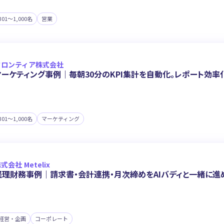
301〜1,000名
営業
フロンティア株式会社
マーケティング事例｜毎朝30分のKPI集計を自動化。レポート効率
301〜1,000名
マーケティング
式会社 Metelix
経理財務事例｜請求書・会計連携・月次締めをAIバディと一緒に進
経営・企画
コーポレート