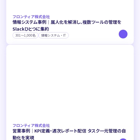
All
全社で使う
部署で使う
個人で使う
連携ツール
フロンティア株式会社
All
Slack
Google Workspace
Notion
Jira
情報システム事例｜属人化を解消し、複数ツールの管理を
Slackひとつに集約
BigQuery
HubSpot
Backlog
MoneyForward
301〜1,000名
情報システム・IT
その他
フロンティア株式会社
営業事例｜KPI定義・週次レポート配信 タスク一元管理の自
動化を実現