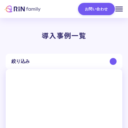
お問い合わせ
導入事例一覧
絞り込み
会社規模
All
〜50名
51〜100名
101〜300名
301〜1,000名
1,001名以上
職種
All
営業
マーケティング
人事・総務
CS・サポート
情報システム・IT
経営・企画
開発・エンジニア
コーポレート
使い方