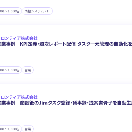
301〜1,000名
情報システム・IT
フロンティア株式会社
営業事例｜KPI定義・週次レポート配信 タスク一元管理の自動化
301〜1,000名
営業
フロンティア株式会社
営業事例｜商談後のJiraタスク登録・議事録・提案書骨子を自動生
301〜1,000名
営業