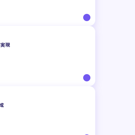
を実現
成